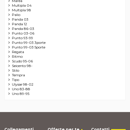
Marea
Multipla 04
Multipla 98
Palio
Panda 03
Panda 12
Panda 86-03
Punto 03-06
Punto 93-99
Punto 99-03 3porte
Punto 99-03 5porte
Regata
Ritmo
Scudo 95-06
Seicento 98-
Stilo
Tempra
Tipo
Ulysse 98-02
Uno 83-88
Uno 89-95
Collegamenti
Offerte per te
Contatti