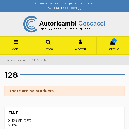
Chiamaci se non trovi quello che cerchi!
Lista dei desideri (
0
)
0
Menu
Cerca
Accedi
Carrello
Home
Per marca
FIAT
128
128
There are no products.
FIAT
124 SPIDER
126