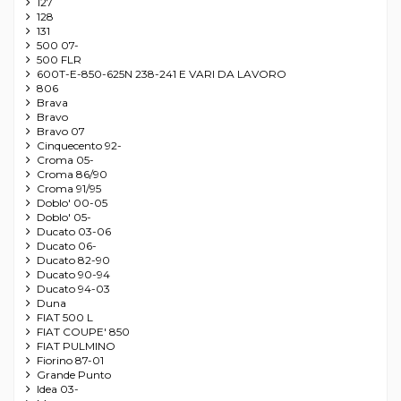
127
128
131
500 07-
500 FLR
600T-E-850-625N 238-241 E VARI DA LAVORO
806
Brava
Bravo
Bravo 07
Cinquecento 92-
Croma 05-
Croma 86/90
Croma 91/95
Doblo' 00-05
Doblo' 05-
Ducato 03-06
Ducato 06-
Ducato 82-90
Ducato 90-94
Ducato 94-03
Duna
FIAT 500 L
FIAT COUPE' 850
FIAT PULMINO
Fiorino 87-01
Grande Punto
Idea 03-