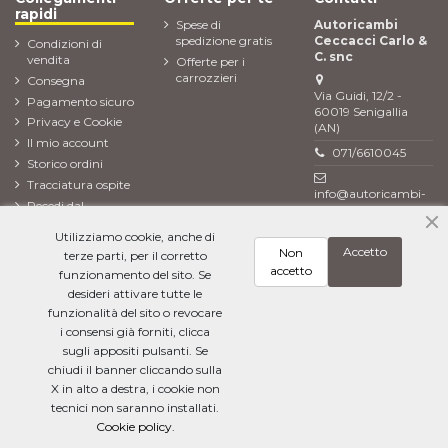
rapidi
Spese di
Autoricambi
spedizione gratis
Ceccacci Carlo &
Condizioni di
C. snc
vendita
Offerte per i
carrozzieri
Consegna
Via Guidi, 12/2 -
Pagamento sicuro
60019 Senigallia
Privacy e Cookie
(AN)
Il mio account
071/6610045
Storico ordini
Tracciatura ospite
info@autoricambi-
Recedi dal
ceccacci.it
contratto (Reso
Utilizziamo cookie, anche di
ordine)
Accetto
Non
terze parti, per il corretto
Newsletter
accetto
funzionamento del sito. Se
desideri attivare tutte le
funzionalità del sito o revocare
i consensi già forniti, clicca
Ho letto l'
informativa sulla privacy
e accetto il trattamento dei miei dati
personali
sugli appositi pulsanti. Se
chiudi il banner cliccando sulla
X in alto a destra, i cookie non
tecnici non saranno installati.
Cookie policy.