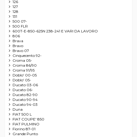
126
127
128
131
500 07-
500 FLR
600T-E-850-625N 238-241 E VARI DA LAVORO
806
Brava
Bravo
Bravo 07
Cinquecento 92-
Croma 05-
Croma 86/90
Croma 91/95
Doblo' 00-05
Doblo' 05-
Ducato 03-06
Ducato 06-
Ducato 82-90
Ducato 90-94
Ducato 94-03
Duna
FIAT 500 L
FIAT COUPE' 850
FIAT PULMINO
Fiorino 87-01
Grande Punto