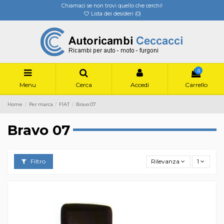
Chiamaci se non trovi quello che cerchi!
Lista dei desideri (
0
)
0
Menu
Cerca
Accedi
Carrello
Home
Per marca
FIAT
Bravo 07
Bravo 07
Filtro
Rilevanza
1