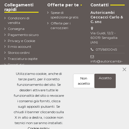
Collegamenti
Offerte per te
Contatti
rapidi
Spese di
Autoricambi
spedizione gratis
Ceccacci Carlo &
Condizioni di
C. snc
vendita
Offerte per i
carrozzieri
Consegna
Via Guidi, 12/2 -
Pagamento sicuro
60019 Senigallia
Privacy e Cookie
(AN)
Il mio account
071/6610045
Storico ordini
Tracciatura ospite
info@autoricambi-
Recedi dal
ceccacci.it
contratto (Reso
Utilizziamo cookie, anche di
ordine)
Accetto
Non
terze parti, per il corretto
Newsletter
accetto
funzionamento del sito. Se
desideri attivare tutte le
funzionalità del sito o revocare
i consensi già forniti, clicca
Ho letto l'
informativa sulla privacy
e accetto il trattamento dei miei dati
personali
sugli appositi pulsanti. Se
chiudi il banner cliccando sulla
X in alto a destra, i cookie non
tecnici non saranno installati.
Cookie policy.