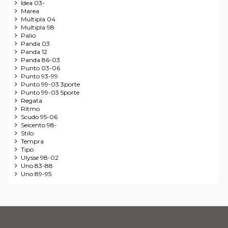
Idea 03-
Marea
Multipla 04
Multipla 98
Palio
Panda 03
Panda 12
Panda 86-03
Punto 03-06
Punto 93-99
Punto 99-03 3porte
Punto 99-03 5porte
Regata
Ritmo
Scudo 95-06
Seicento 98-
Stilo
Tempra
Tipo
Ulysse 98-02
Uno 83-88
Uno 89-95