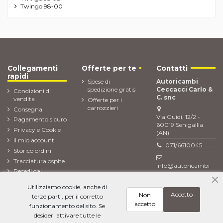
Twingo 98-00
Collegamenti
Offerte per te
Contatti
rapidi
Spese di
Autoricambi
spedizione gratis
Ceccacci Carlo &
Condizioni di
C. snc
vendita
Offerte per i
carrozzieri
Consegna
Via Guidi, 12/2 -
Pagamento sicuro
60019 Senigallia
Privacy e Cookie
(AN)
Il mio account
071/6610045
Storico ordini
Tracciatura ospite
info@autoricambi-
Recedi dal
ceccacci.it
contratto (Reso
Utilizziamo cookie, anche di
ordine)
Accetto
Non
terze parti, per il corretto
Newsletter
accetto
funzionamento del sito. Se
desideri attivare tutte le