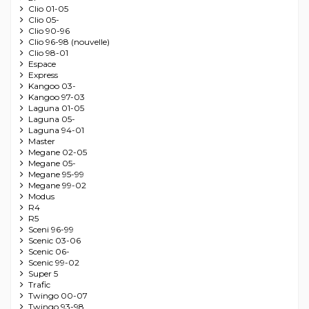
Clio 01-05
Clio 05-
Clio 90-96
Clio 96-98 (nouvelle)
Clio 98-01
Espace
Express
Kangoo 03-
Kangoo 97-03
Laguna 01-05
Laguna 05-
Laguna 94-01
Master
Megane 02-05
Megane 05-
Megane 95-99
Megane 99-02
Modus
R4
R5
Sceni 96-99
Scenic 03-06
Scenic 06-
Scenic 99-02
Super 5
Trafic
Twingo 00-07
Twingo 93-98