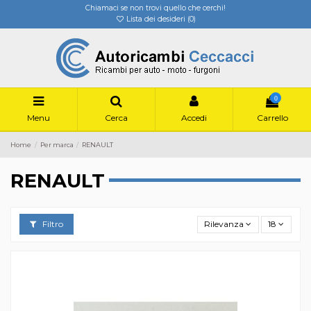
Chiamaci se non trovi quello che cerchi!
Lista dei desideri (
0
)
0
Menu
Cerca
Accedi
Carrello
Home
Per marca
RENAULT
RENAULT
Filtro
Rilevanza
18