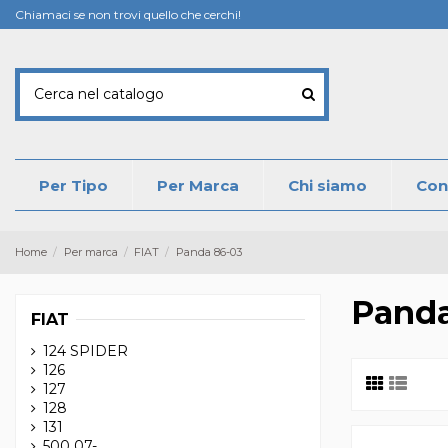
Chiamaci se non trovi quello che cerchi!
Per Tipo
Per Marca
Chi siamo
Con
Home
Per marca
FIAT
Panda 86-03
Panda
FIAT
124 SPIDER
126
127
128
131
500 07-