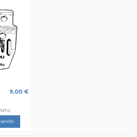
9,00 €
/127 D
arrello