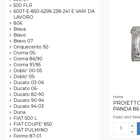
500 FLR
600T-E-850-625N 238-241 E VARI DA
LAVORO
806
Brava
Bravo
Bravo 07
Cinquecento 92-
Croma 05-
Croma 86/90
Croma 91/95
Doblo' 00-05
Doblo' 05-
Ducato 03-06
Ducato 06-
Ducato 82-90
Home
Ducato 90-94
PROIETTO
Ducato 94-03
PANDA 86
Duna
FARO ANT PAND
FIAT 500 L
FIAT COUPE' 850
FIAT PULMINO
Fiorino 87-01