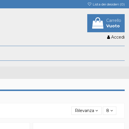
Lista dei desideri (
0
)
Carrello
Vuoto
Accedi
Rilevanza
8