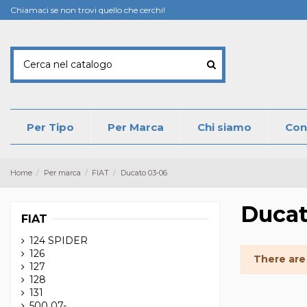
Chiamaci se non trovi quello che cerchi!
Per Tipo
Per Marca
Chi siamo
Con
Home
Per marca
FIAT
Ducato 03-06
Ducat
FIAT
124 SPIDER
126
There are
127
128
131
500 07-