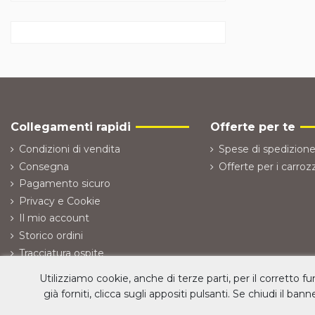
Collegamenti rapidi
Offerte per te
Condizioni di vendita
Spese di spedizione
Consegna
Offerte per i carrozz
Pagamento sicuro
Privacy e Cookie
Il mio account
Storico ordini
Tracciatura ospite
Recedi dal contratto (Reso ordine)
Utilizziamo cookie, anche di terze parti, per il corretto f
già forniti, clicca sugli appositi pulsanti. Se chiudi il ban