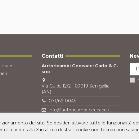
Contatti
New
 gratis
Autoricambi Ceccacci Carlo & C.
snc
ieri
Via Guidi, 12/2 - 60019 Senigallia
(AN)
071/6610045
info@autoricambi-ceccacci.it
unzionamento del sito. Se desideri attivare tutte le funzionalità de
ner cliccando sulla X in alto a destra, i cookie non tecnici non sarann