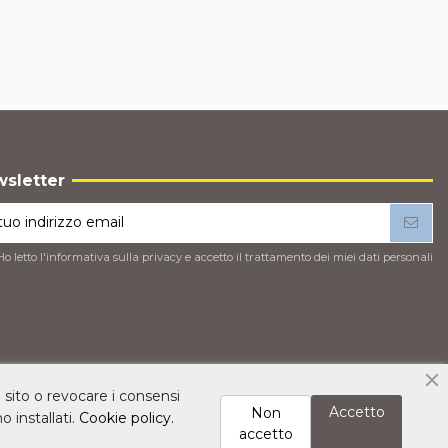
sletter
Ho letto l'
informativa sulla privacy
e accetto il trattamento dei miei dati personali
l sito o revocare i consensi
Accetto
Non
o installati.
Cookie policy.
accetto