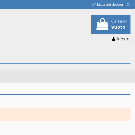
Lista dei desideri (
0
)
Carrello
Vuoto
Accedi