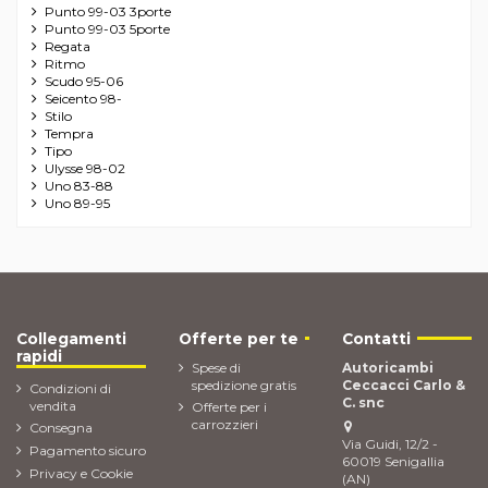
Punto 99-03 3porte
Punto 99-03 5porte
Regata
Ritmo
Scudo 95-06
Seicento 98-
Stilo
Tempra
Tipo
Ulysse 98-02
Uno 83-88
Uno 89-95
Collegamenti
Offerte per te
Contatti
rapidi
Spese di
Autoricambi
spedizione gratis
Ceccacci Carlo &
Condizioni di
C. snc
vendita
Offerte per i
carrozzieri
Consegna
Via Guidi, 12/2 -
Pagamento sicuro
60019 Senigallia
Privacy e Cookie
(AN)