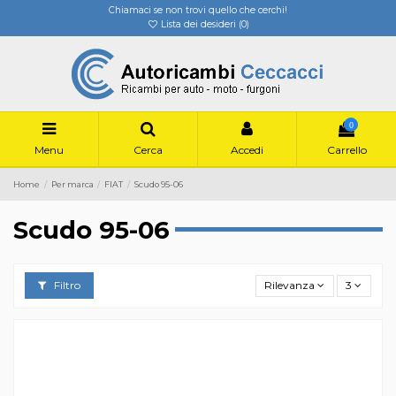
Chiamaci se non trovi quello che cerchi!
Lista dei desideri (
0
)
0
Menu
Cerca
Accedi
Carrello
Home
Per marca
FIAT
Scudo 95-06
Scudo 95-06
Filtro
Rilevanza
3