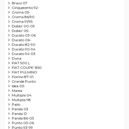
Bravo 07
Cinquecento 92-
Croma 05-
Croma 86/90
Croma 91/95
Doblo' 00-05
Doblo' 05-
Ducato 03-06
Ducato 06-
Ducato 82-90
Ducato 90-94
Ducato 94-03
Duna
FIAT 500 L
FIAT COUPE' 850
FIAT PULMINO
Fiorino 87-01
Grande Punto
Idea 03-
Marea
Multipla 04
Multipla 98
Palio
Panda 03
Panda 12
Panda 86-03
Punto 03-06
Punto 93-99