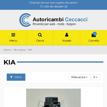
Chiamaci se non trovi quello che cerchi!
Lista dei desideri (
0
)
0
Menu
Cerca
Accedi
Carrello
Home
Per marca
KIA
KIA
Filtro
Rilevanza
3