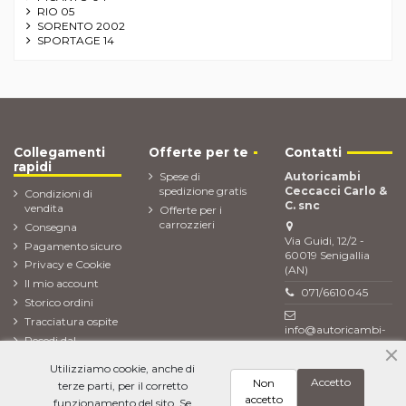
RIO 05
SORENTO 2002
SPORTAGE 14
Collegamenti
Offerte per te
Contatti
rapidi
Spese di
Autoricambi
spedizione gratis
Ceccacci Carlo &
Condizioni di
C. snc
vendita
Offerte per i
carrozzieri
Consegna
Via Guidi, 12/2 -
Pagamento sicuro
60019 Senigallia
Privacy e Cookie
(AN)
Il mio account
071/6610045
Storico ordini
Tracciatura ospite
info@autoricambi-
Recedi dal
ceccacci.it
contratto (Reso
Utilizziamo cookie, anche di
ordine)
Accetto
Non
terze parti, per il corretto
Newsletter
accetto
funzionamento del sito. Se