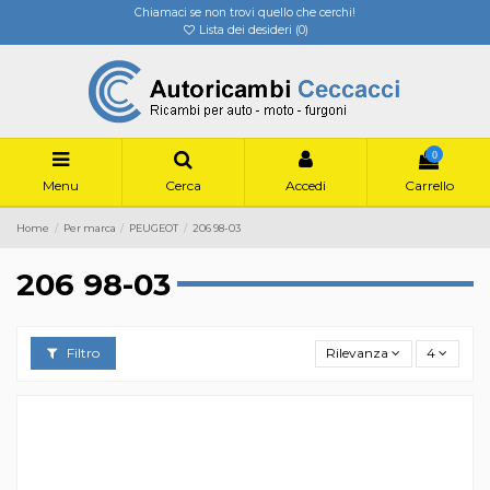
Chiamaci se non trovi quello che cerchi!
Lista dei desideri (
0
)
0
Menu
Cerca
Accedi
Carrello
Home
Per marca
PEUGEOT
206 98-03
206 98-03
Filtro
Rilevanza
4