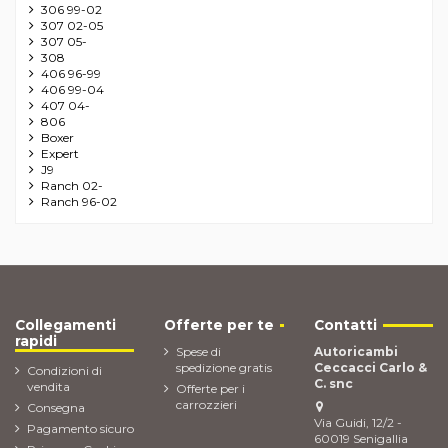
306 99-02
307 02-05
307 05-
308
406 96-99
406 99-04
407 04-
806
Boxer
Expert
J9
Ranch 02-
Ranch 96-02
Collegamenti
Offerte per te
Contatti
rapidi
Spese di
Autoricambi
spedizione gratis
Ceccacci Carlo &
Condizioni di
C. snc
vendita
Offerte per i
carrozzieri
Consegna
Via Guidi, 12/2 -
Pagamento sicuro
60019 Senigallia