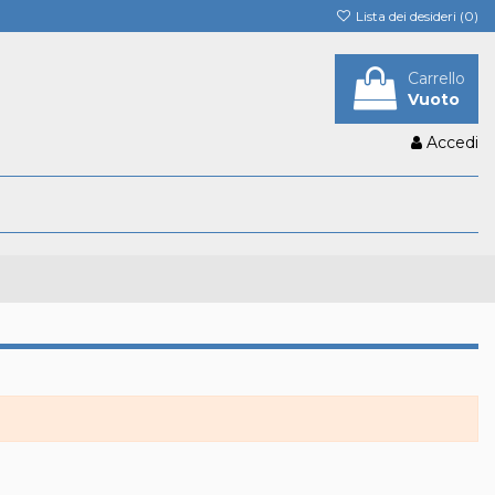
Lista dei desideri (
0
)
Carrello
Vuoto
Accedi