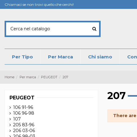
Chiamaci se non trovi quello che cerchi!
Per Tipo
Per Marca
Chi siamo
Con
Home
Per marca
PEUGEOT
207
207
PEUGEOT
106 91-96
106 96-98
There are
107
205 83-96
206 03-06
206 98-03