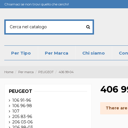
Chiamaci se non trovi quello che cerchi!
Per Tipo
Per Marca
Chi siamo
Con
Home
Per marca
PEUGEOT
406 99-04
406 9
PEUGEOT
106 91-96
106 96-98
There are
107
205 83-96
206 03-06
206 98-03