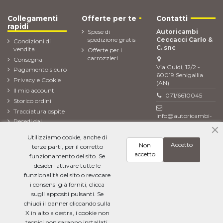
Collegamenti
Offerte per te
Contatti
rapidi
Spese di
Autoricambi
spedizione gratis
Ceccacci Carlo &
Condizioni di
C. snc
vendita
Offerte per i
carrozzieri
Consegna
Via Guidi, 12/2 -
Pagamento sicuro
60019 Senigallia
Privacy e Cookie
(AN)
Il mio account
071/6610045
Storico ordini
Tracciatura ospite
info@autoricambi-
Recedi dal
ceccacci.it
contratto (Reso
Utilizziamo cookie, anche di
ordine)
Accetto
Non
terze parti, per il corretto
Newsletter
accetto
funzionamento del sito. Se
desideri attivare tutte le
funzionalità del sito o revocare
i consensi già forniti, clicca
Ho letto l'
informativa sulla privacy
e accetto il trattamento dei miei dati
personali
sugli appositi pulsanti. Se
chiudi il banner cliccando sulla
X in alto a destra, i cookie non
tecnici non saranno installati.