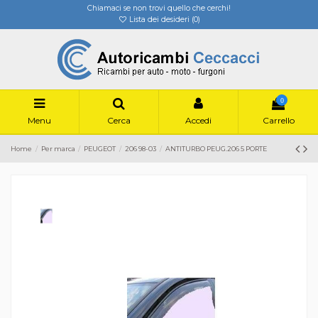
Chiamaci se non trovi quello che cerchi!
Lista dei desideri (
0
)
0
Menu
Cerca
Accedi
Carrello
Home
Per marca
PEUGEOT
206 98-03
ANTITURBO PEUG.206 5 PORTE