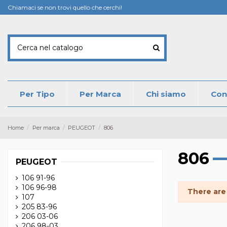
Chiamaci se non trovi quello che cerchi!
Per Tipo
Per Marca
Chi siamo
Con
Home
Per marca
PEUGEOT
806
806
PEUGEOT
106 91-96
106 96-98
There are
107
205 83-96
206 03-06
206 98-03