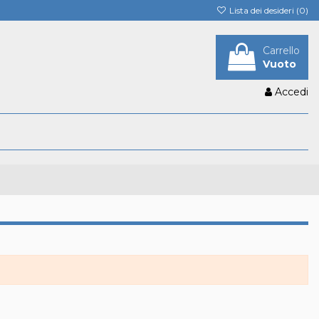
Lista dei desideri (
0
)
Carrello
Vuoto
Accedi