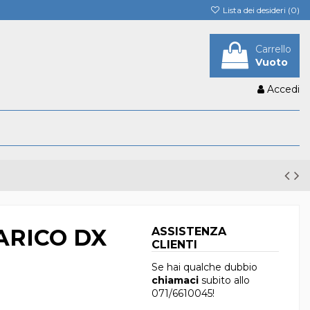
Lista dei desideri (
0
)
Carrello
Vuoto
Accedi
ARICO DX
ASSISTENZA
CLIENTI
Se hai qualche dubbio
chiamaci
subito allo
071/6610045
!