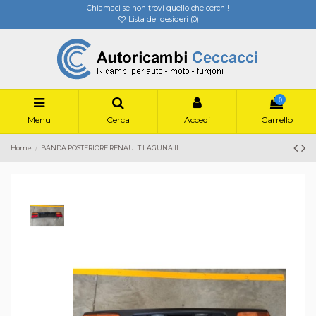
Chiamaci se non trovi quello che cerchi!
Lista dei desideri (
0
)
0
Menu
Cerca
Accedi
Carrello
Home
BANDA POSTERIORE RENAULT LAGUNA II