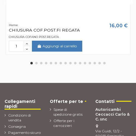
16,00 €
Home
CHIUSURA COF.POST.FI REGATA
CHIUSURA COFANO POST.REGATA
Aggiungi al carrello
Collegamenti
Offerte per te
Contatti
rapidi
Spese di
Autoricambi
spedizione gratis
Ceccacci Carlo &
Condizioni di
C. snc
vendita
Offerte per i
carrozzieri
Consegna
Via Guidi, 12/2 -
Pagamento sicuro
60019 Senigallia