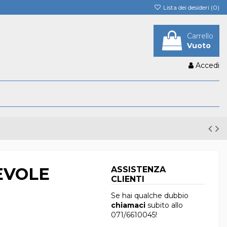
Lista dei desideri (
0
)
Carrello
Vuoto
Accedi
EVOLE
ASSISTENZA
CLIENTI
Se hai qualche dubbio
chiamaci
subito allo
071/6610045
!