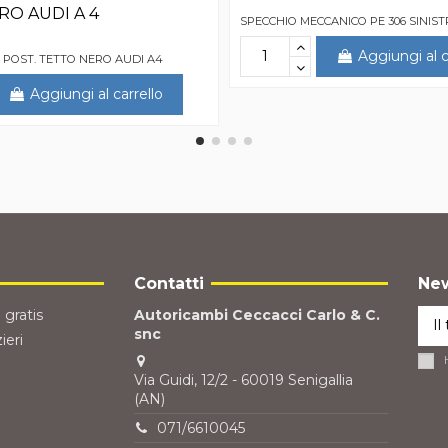
RO AUDI A 4
SPECCHIO MECCANICO PE 306 SINIS
Aggiungi al c
 POST. TETTO NERO AUDI A4
Aggiungi al carrello
Contatti
New
 gratis
Autoricambi Ceccacci Carlo & C.
snc
ieri
Via Guidi, 12/2 - 60019 Senigallia
(AN)
071/6610045