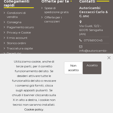
Collegamenti
Offerte per te
Contatti
rapidi
Spese di
Autoricambi
spedizione gratis
Ceccacci Carlo &
Condizioni di
C. snc
vendita
Offerte per i
carrozzieri
Consegna
Via Guidi, 12/2 -
Pagamento sicuro
60019 Senigallia
Privacy e Cookie
(AN)
Il mio account
071/6610045
Storico ordini
Tracciatura ospite
info@autoricambi-
Recedi dal
ceccacci.it
contratto (Reso
Utilizziamo cookie, anche di
ordine)
Accetto
Non
terze parti, per il corretto
Newsletter
accetto
funzionamento del sito. Se
desideri attivare tutte le
funzionalità del sito o revocare
i consensi già forniti, clicca
Ho letto l'
informativa sulla privacy
e accetto il trattamento dei miei dati
personali
sugli appositi pulsanti. Se
chiudi il banner cliccando sulla
X in alto a destra, i cookie non
tecnici non saranno installati.
Cookie policy.
Aggiungi al carrello