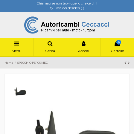
Chiamaci se non trovi quello che cerchi!
Lista dei desideri (
0
)
0
Menu
Cerca
Accedi
Carrello
Home
SPECCHIO PE 106 MEC.