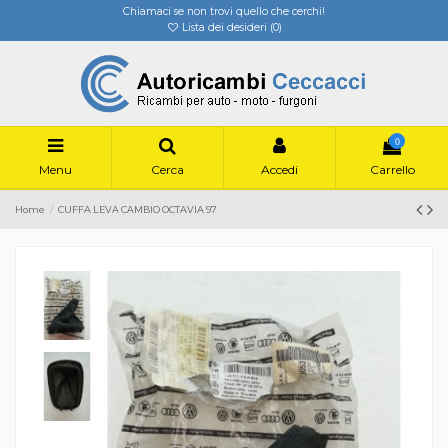
Chiamaci se non trovi quello che cerchi!
Lista dei desideri (
0
)
0
Menu
Cerca
Accedi
Carrello
Home
CUFFA LEVA CAMBIO OCTAVIA 97