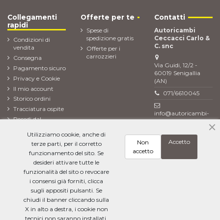
Collegamenti
Offerte per te
Contatti
rapidi
Spese di
Autoricambi
spedizione gratis
Ceccacci Carlo &
Condizioni di
C. snc
vendita
Offerte per i
carrozzieri
Consegna
Via Guidi, 12/2 -
Pagamento sicuro
60019 Senigallia
Privacy e Cookie
(AN)
Il mio account
071/6610045
Storico ordini
Tracciatura ospite
info@autoricambi-
Recedi dal
ceccacci.it
contratto (Reso
Utilizziamo cookie, anche di
ordine)
Accetto
Non
terze parti, per il corretto
Newsletter
accetto
funzionamento del sito. Se
desideri attivare tutte le
funzionalità del sito o revocare
i consensi già forniti, clicca
Ho letto l'
informativa sulla privacy
e accetto il trattamento dei miei dati
personali
sugli appositi pulsanti. Se
chiudi il banner cliccando sulla
X in alto a destra, i cookie non
tecnici non saranno installati.