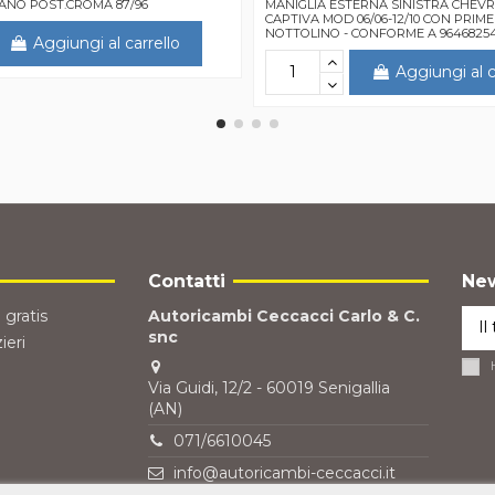
ANO POST.CROMA 87/96
MANIGLIA ESTERNA SINISTRA CHE
CAPTIVA MOD 06/06-12/10 CON PRIM
NOTTOLINO - CONFORME A 9646825
Aggiungi al carrello
Aggiungi al c
Contatti
New
 gratis
Autoricambi Ceccacci Carlo & C.
snc
ieri
Via Guidi, 12/2 - 60019 Senigallia
(AN)
071/6610045
info@autoricambi-ceccacci.it