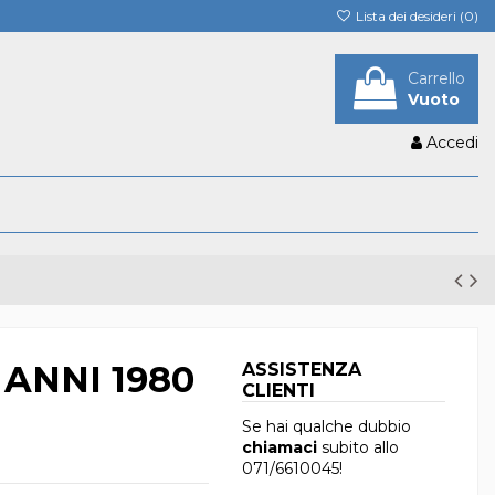
Lista dei desideri (
0
)
Carrello
Vuoto
Accedi
ANNI 1980
ASSISTENZA
CLIENTI
Se hai qualche dubbio
chiamaci
subito allo
071/6610045
!