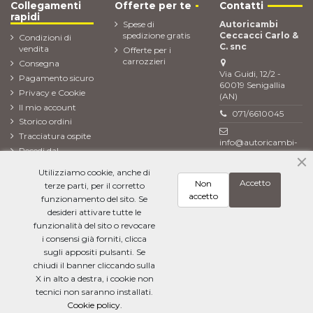
Collegamenti
Offerte per te
Contatti
rapidi
Spese di
Autoricambi
spedizione gratis
Ceccacci Carlo &
Condizioni di
C. snc
vendita
Offerte per i
carrozzieri
Consegna
Via Guidi, 12/2 -
Pagamento sicuro
60019 Senigallia
Privacy e Cookie
(AN)
Il mio account
071/6610045
Storico ordini
Tracciatura ospite
info@autoricambi-
Recedi dal
ceccacci.it
contratto (Reso
Utilizziamo cookie, anche di
ordine)
Accetto
Non
terze parti, per il corretto
Newsletter
accetto
funzionamento del sito. Se
desideri attivare tutte le
funzionalità del sito o revocare
i consensi già forniti, clicca
Ho letto l'
informativa sulla privacy
e accetto il trattamento dei miei dati
personali
sugli appositi pulsanti. Se
chiudi il banner cliccando sulla
X in alto a destra, i cookie non
tecnici non saranno installati.
Cookie policy.
Aggiungi al carrello