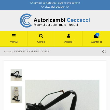
Chiamaci se non trovi quello che cerchi!
Lista dei desideri (
0
)
0
Menu
Cerca
Accedi
Carrello
Home
DEVIOLUCE HYUNDAI COUPE'