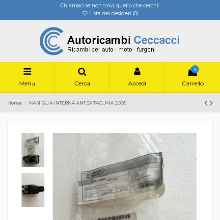
Chiamaci se non trovi quello che cerchi!
Lista dei desideri (
0
)
0
Menu
Cerca
Accedi
Carrello
Home
MANIGLIA INTERNA ANT.SX TACUMA 2005