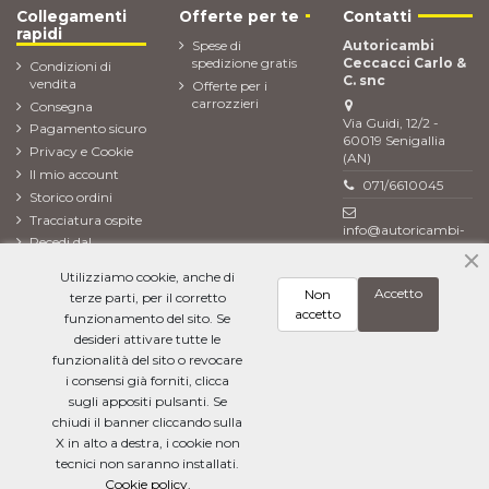
Collegamenti
Offerte per te
Contatti
rapidi
Spese di
Autoricambi
spedizione gratis
Ceccacci Carlo &
Condizioni di
C. snc
vendita
Offerte per i
carrozzieri
Consegna
Via Guidi, 12/2 -
Pagamento sicuro
60019 Senigallia
Privacy e Cookie
(AN)
Il mio account
071/6610045
Storico ordini
Tracciatura ospite
info@autoricambi-
Recedi dal
ceccacci.it
contratto (Reso
Utilizziamo cookie, anche di
ordine)
Accetto
Non
terze parti, per il corretto
Newsletter
accetto
funzionamento del sito. Se
desideri attivare tutte le
funzionalità del sito o revocare
i consensi già forniti, clicca
Ho letto l'
informativa sulla privacy
e accetto il trattamento dei miei dati
personali
sugli appositi pulsanti. Se
chiudi il banner cliccando sulla
X in alto a destra, i cookie non
tecnici non saranno installati.
Cookie policy.