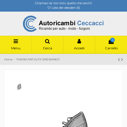
Chiamaci se non trovi quello che cerchi!
Lista dei desideri (
0
)
0
Menu
Cerca
Accedi
Carrello
Home
FAN.NO ANT.ALFA 33 83 BIANCO