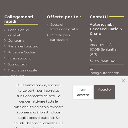
Collegamenti
Offerte per te
Contatti
rapidi
Spese di
Autoricambi
spedizione gratis
Ceccacci Carlo &
Condizioni di
C. snc
vendita
Offerte per i
carrozzieri
Consegna
Via Guidi, 12/2 -
Pagamento sicuro
60019 Senigallia
Privacy e Cookie
(AN)
Il mio account
071/6610045
Storico ordini
Tracciatura ospite
info@autoricambi-
Recedi dal
ceccacci.it
contratto (Reso
Utilizziamo cookie, anche di
ordine)
Accetto
Non
terze parti, per il corretto
Newsletter
accetto
funzionamento del sito. Se
desideri attivare tutte le
funzionalità del sito o revocare
i consensi già forniti, clicca
Ho letto l'
informativa sulla privacy
e accetto il trattamento dei miei dati
personali
sugli appositi pulsanti. Se
chiudi il banner cliccando sulla