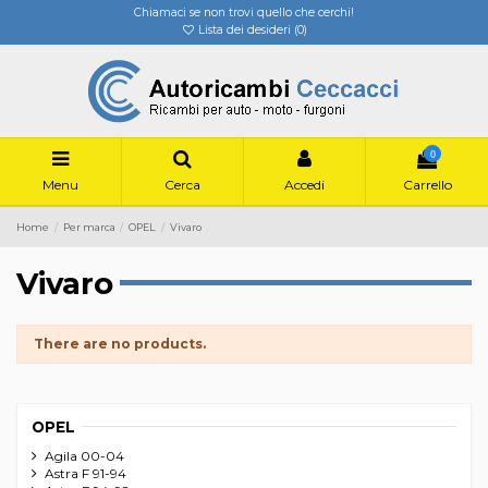
Chiamaci se non trovi quello che cerchi!
Lista dei desideri (
0
)
0
Menu
Cerca
Accedi
Carrello
Home
Per marca
OPEL
Vivaro
Vivaro
There are no products.
OPEL
Agila 00-04
Astra F 91-94