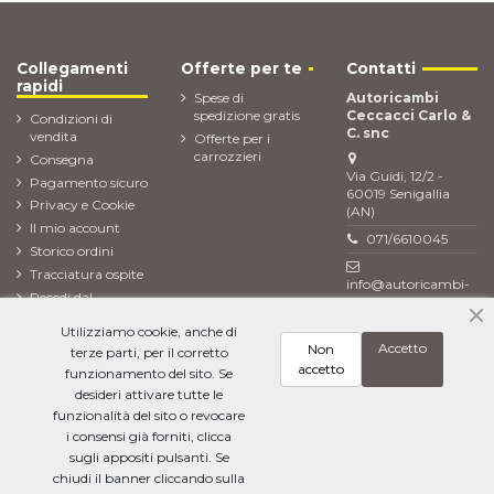
Collegamenti
Offerte per te
Contatti
rapidi
Spese di
Autoricambi
spedizione gratis
Ceccacci Carlo &
Condizioni di
C. snc
vendita
Offerte per i
carrozzieri
Consegna
Via Guidi, 12/2 -
Pagamento sicuro
60019 Senigallia
Privacy e Cookie
(AN)
Il mio account
071/6610045
Storico ordini
Tracciatura ospite
info@autoricambi-
Recedi dal
ceccacci.it
contratto (Reso
Utilizziamo cookie, anche di
ordine)
Accetto
Non
terze parti, per il corretto
Newsletter
accetto
funzionamento del sito. Se
desideri attivare tutte le
funzionalità del sito o revocare
i consensi già forniti, clicca
Ho letto l'
informativa sulla privacy
e accetto il trattamento dei miei dati
personali
sugli appositi pulsanti. Se
chiudi il banner cliccando sulla