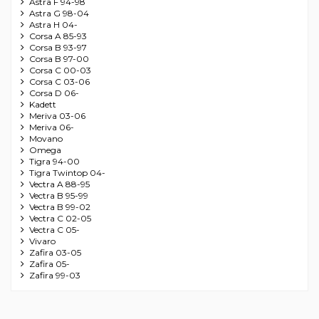
Astra F 94-98
Astra G 98-04
Astra H 04-
Corsa A 85-93
Corsa B 93-97
Corsa B 97-00
Corsa C 00-03
Corsa C 03-06
Corsa D 06-
Kadett
Meriva 03-06
Meriva 06-
Movano
Omega
Tigra 94-00
Tigra Twintop 04-
Vectra A 88-95
Vectra B 95-99
Vectra B 99-02
Vectra C 02-05
Vectra C 05-
Vivaro
Zafira 03-05
Zafira 05-
Zafira 99-03