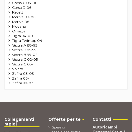
Corsa C 03-06
Corsa D 06-
Kadett
Meriva 03-06
Meriva 06-
Movano
Omega
Tigra 94-00
Tigra Twintop 04-
Vectra A 88-95
Vectra B 95-99
Vectra B 99-02
Vectra C 02-05
Vectra C 05-
Vivaro
Zafira 03-05
Zafira 05-
Zafira 99-03
Collegamenti
Offerte per te
Contatti
rapidi
Spese di
Autoricambi
spedizione gratis
Ceccacci Carlo &