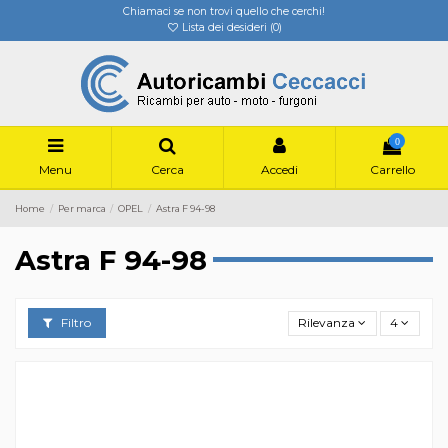
Chiamaci se non trovi quello che cerchi!
Lista dei desideri (
0
)
0
Menu
Cerca
Accedi
Carrello
Home
Per marca
OPEL
Astra F 94-98
Astra F 94-98
Filtro
Rilevanza
4