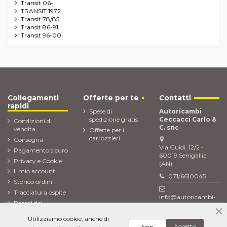
Transit 06-
TRANSIT 1972
Transit 78/85
Transit 86-91
Transit 96-00
Collegamenti
Offerte per te
Contatti
rapidi
Spese di
Autoricambi
spedizione gratis
Ceccacci Carlo &
Condizioni di
C. snc
vendita
Offerte per i
carrozzieri
Consegna
Via Guidi, 12/2 -
Pagamento sicuro
60019 Senigallia
Privacy e Cookie
(AN)
Il mio account
071/6610045
Storico ordini
Tracciatura ospite
info@autoricambi-
Recedi dal
ceccacci.it
contratto (Reso
Utilizziamo cookie, anche di
ordine)
Accetto
Non