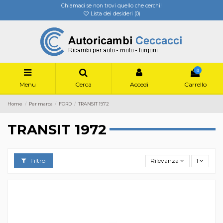
Chiamaci se non trovi quello che cerchi!
Lista dei desideri (
0
)
0
Menu
Cerca
Accedi
Carrello
Home
Per marca
FORD
TRANSIT 1972
TRANSIT 1972
Filtro
Rilevanza
1