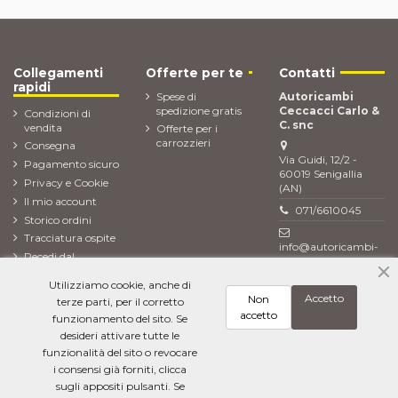
Collegamenti
Offerte per te
Contatti
rapidi
Spese di
Autoricambi
spedizione gratis
Ceccacci Carlo &
Condizioni di
C. snc
vendita
Offerte per i
carrozzieri
Consegna
Via Guidi, 12/2 -
Pagamento sicuro
60019 Senigallia
Privacy e Cookie
(AN)
Il mio account
071/6610045
Storico ordini
Tracciatura ospite
info@autoricambi-
Recedi dal
ceccacci.it
contratto (Reso
Utilizziamo cookie, anche di
ordine)
Accetto
Non
terze parti, per il corretto
Newsletter
accetto
funzionamento del sito. Se
desideri attivare tutte le
funzionalità del sito o revocare
i consensi già forniti, clicca
Ho letto l'
informativa sulla privacy
e accetto il trattamento dei miei dati
personali
sugli appositi pulsanti. Se