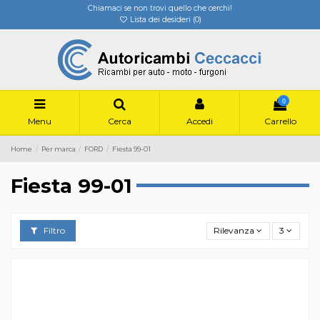
Chiamaci se non trovi quello che cerchi!
Lista dei desideri (
0
)
0
Menu
Cerca
Accedi
Carrello
Home
Per marca
FORD
Fiesta 99-01
Fiesta 99-01
Filtro
Rilevanza
3