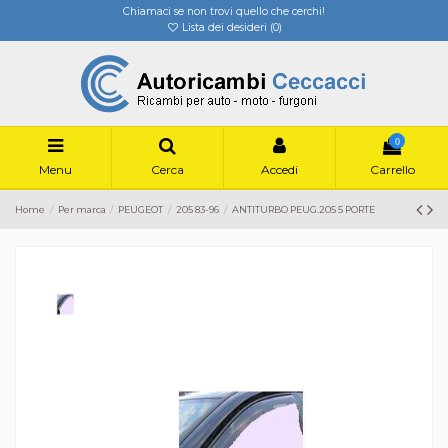
Chiamaci se non trovi quello che cerchi!
Lista dei desideri (
0
)
0
Menu
Cerca
Accedi
Carrello
Home
Per marca
PEUGEOT
205 83-96
ANTITURBO PEUG.205 5 PORTE