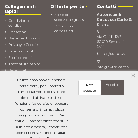
Collegamenti
Offerte per te
Contatti
rapidi
Spese di
Autoricambi
spedizione gratis
Ceccacci Carlo &
Condizioni di
C. snc
vendita
Offerte per i
carrozzieri
Consegna
Via Guidi, 12/2 -
Pagamento sicuro
60019 Senigallia
Privacy e Cookie
(AN)
Il mio account
071/6610045
Storico ordini
Tracciatura ospite
info@autoricambi-
Recedi dal
ceccacci.it
contratto (Reso
Utilizziamo cookie, anche di
ordine)
Accetto
Non
terze parti, per il corretto
Newsletter
accetto
funzionamento del sito. Se
desideri attivare tutte le
funzionalità del sito o revocare
i consensi già forniti, clicca
Ho letto l'
informativa sulla privacy
e accetto il trattamento dei miei dati
personali
sugli appositi pulsanti. Se
chiudi il banner cliccando sulla
X in alto a destra, i cookie non
tecnici non saranno installati.