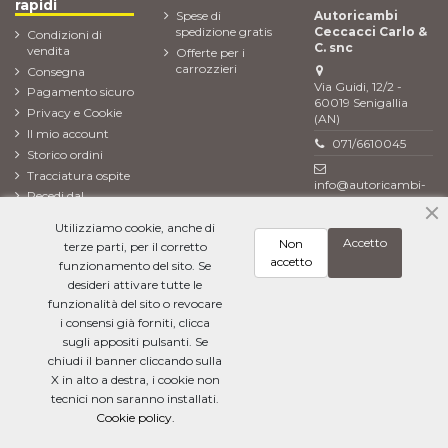
rapidi
Spese di
Autoricambi
spedizione gratis
Ceccacci Carlo &
Condizioni di
C. snc
vendita
Offerte per i
carrozzieri
Consegna
Via Guidi, 12/2 -
Pagamento sicuro
60019 Senigallia
Privacy e Cookie
(AN)
Il mio account
071/6610045
Storico ordini
Tracciatura ospite
info@autoricambi-
Recedi dal
ceccacci.it
contratto (Reso
Utilizziamo cookie, anche di
ordine)
Accetto
Non
terze parti, per il corretto
Newsletter
accetto
funzionamento del sito. Se
desideri attivare tutte le
funzionalità del sito o revocare
i consensi già forniti, clicca
Ho letto l'
informativa sulla privacy
e accetto il trattamento dei miei dati
personali
sugli appositi pulsanti. Se
chiudi il banner cliccando sulla
X in alto a destra, i cookie non
tecnici non saranno installati.
Cookie policy.
Aggiungi al carrello