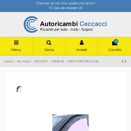
Chiamaci se non trovi quello che cerchi!
Lista dei desideri (
0
)
0
Menu
Cerca
Accedi
Carrello
Home
Per marca
PEUGEOT
205 83-96
ANTITURBO PEUG.205