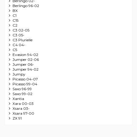
Berlingo 02-
Berlingo 96-02
BX
C1
C15
C2
C3 02-05
C3 05-
C3 Plurielle
C4 04-
C5
Evasion 94-02
Jumper 02-06
Jumper 06-
Jumper 94-02
Jumpy
Picasso 04-07
Picasso 99-04
Saxo 96-99
Saxo 99-02
Xantia
Xara 00-03
Xsara 03-
Xsara 97-00
ZX 91