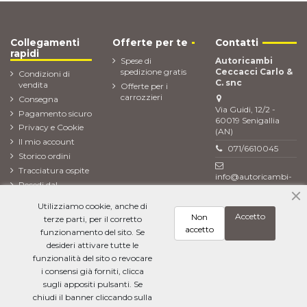
Collegamenti
Offerte per te
Contatti
rapidi
Spese di
Autoricambi
spedizione gratis
Ceccacci Carlo &
Condizioni di
C. snc
vendita
Offerte per i
carrozzieri
Consegna
Via Guidi, 12/2 -
Pagamento sicuro
60019 Senigallia
Privacy e Cookie
(AN)
Il mio account
071/6610045
Storico ordini
Tracciatura ospite
info@autoricambi-
Recedi dal
ceccacci.it
contratto (Reso
Utilizziamo cookie, anche di
ordine)
Accetto
Non
terze parti, per il corretto
Newsletter
accetto
funzionamento del sito. Se
desideri attivare tutte le
funzionalità del sito o revocare
i consensi già forniti, clicca
Ho letto l'
informativa sulla privacy
e accetto il trattamento dei miei dati
personali
sugli appositi pulsanti. Se
chiudi il banner cliccando sulla