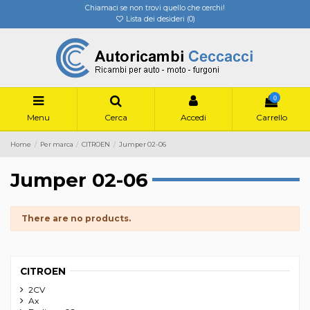
Chiamaci se non trovi quello che cerchi!
Lista dei desideri (
0
)
0
Menu
Cerca
Accedi
Carrello
Home
Per marca
CITROEN
Jumper 02-06
Jumper 02-06
There are no products.
CITROEN
2CV
Ax