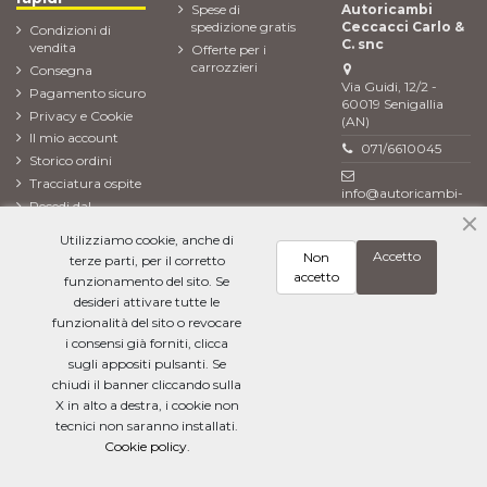
Spese di
Autoricambi
spedizione gratis
Ceccacci Carlo &
Condizioni di
C. snc
vendita
Offerte per i
carrozzieri
Consegna
Via Guidi, 12/2 -
Pagamento sicuro
60019 Senigallia
Privacy e Cookie
(AN)
Il mio account
071/6610045
Storico ordini
Tracciatura ospite
info@autoricambi-
Recedi dal
ceccacci.it
contratto (Reso
Utilizziamo cookie, anche di
ordine)
Accetto
Non
terze parti, per il corretto
Newsletter
accetto
funzionamento del sito. Se
desideri attivare tutte le
funzionalità del sito o revocare
i consensi già forniti, clicca
Ho letto l'
informativa sulla privacy
e accetto il trattamento dei miei dati
personali
sugli appositi pulsanti. Se
chiudi il banner cliccando sulla
X in alto a destra, i cookie non
tecnici non saranno installati.
Cookie policy.