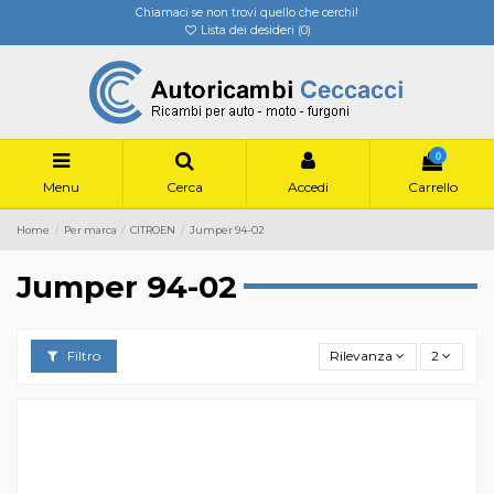
Chiamaci se non trovi quello che cerchi!
Lista dei desideri (
0
)
0
Menu
Cerca
Accedi
Carrello
Home
Per marca
CITROEN
Jumper 94-02
Jumper 94-02
Filtro
Rilevanza
2