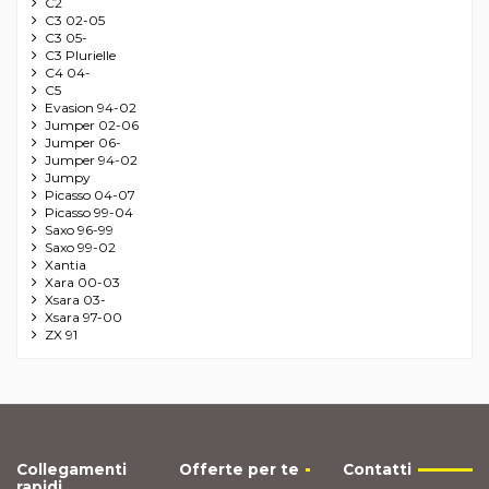
C2
C3 02-05
C3 05-
C3 Plurielle
C4 04-
C5
Evasion 94-02
Jumper 02-06
Jumper 06-
Jumper 94-02
Jumpy
Picasso 04-07
Picasso 99-04
Saxo 96-99
Saxo 99-02
Xantia
Xara 00-03
Xsara 03-
Xsara 97-00
ZX 91
Collegamenti
Offerte per te
Contatti
rapidi