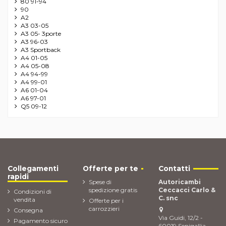
80 91-94
90
A2
A3 03-05
A3 05- 3porte
A3 96-03
A3 Sportback
A4 01-05
A4 05-08
A4 94-99
A4 99-01
A6 01-04
A6 97-01
Q5 09-12
Collegamenti
Offerte per te
Contatti
rapidi
Spese di
Autoricambi
spedizione gratis
Ceccacci Carlo &
Condizioni di
C. snc
vendita
Offerte per i
carrozzieri
Consegna
Via Guidi, 12/2 -
Pagamento sicuro
60019 Senigallia