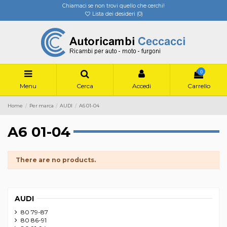
Chiamaci se non trovi quello che cerchi!
Lista dei desideri (
0
)
0
Menu
Cerca
Accedi
Carrello
Home
Per marca
AUDI
A6 01-04
A6 01-04
There are no products.
AUDI
80 79-87
80 86-91