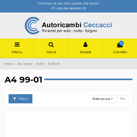
Chiamaci se non trovi quello che cerchi!
Lista dei desideri (
0
)
0
Menu
Cerca
Accedi
Carrello
Home
Per marca
AUDI
A4 99-01
A4 99-01
Filtro
Rilevanza
1