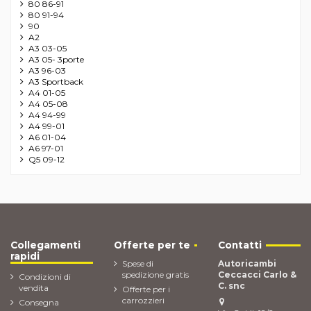
80 86-91
80 91-94
90
A2
A3 03-05
A3 05- 3porte
A3 96-03
A3 Sportback
A4 01-05
A4 05-08
A4 94-99
A4 99-01
A6 01-04
A6 97-01
Q5 09-12
Collegamenti
Offerte per te
Contatti
rapidi
Spese di
Autoricambi
spedizione gratis
Ceccacci Carlo &
Condizioni di
C. snc
vendita
Offerte per i
carrozzieri
Consegna