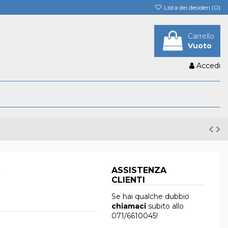
Lista dei desideri (
0
)
Carrello
Vuoto
Accedi
0
ASSISTENZA
CLIENTI
Se hai qualche dubbio
chiamaci
subito allo
071/6610045
!