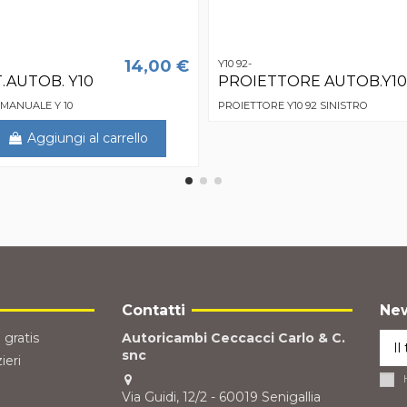
14,00 €
Y10 92-
.AUTOB. Y10
PROIETTORE AUTOB.Y10 
 MANUALE Y 10
PROIETTORE Y10 92 SINISTRO
Aggiungi al carrello
Contatti
New
 gratis
Autoricambi Ceccacci Carlo & C.
snc
ieri
Via Guidi, 12/2 - 60019 Senigallia