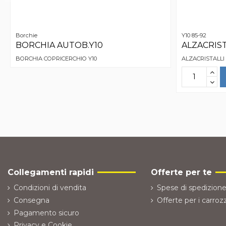
Borchie
Y10 85-92
BORCHIA AUTOB.Y10
ALZACRIST
BORCHIA COPRICERCHIO Y10
ALZACRISTALLI
Collegamenti rapidi
Offerte per te
Condizioni di vendita
Spese di spedizione
Consegna
Offerte per i carrozz
Pagamento sicuro
Privacy e Cookie