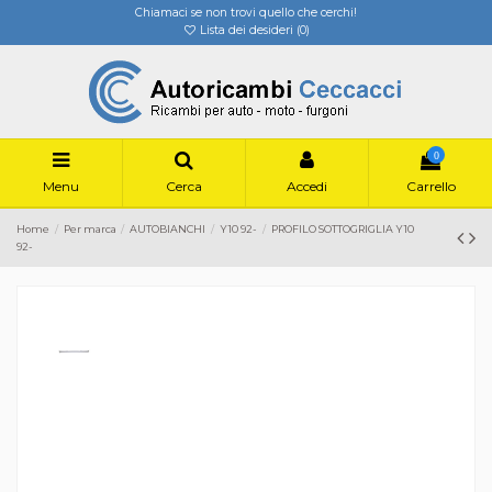
Chiamaci se non trovi quello che cerchi!
Lista dei desideri (
0
)
0
Menu
Cerca
Accedi
Carrello
Home
Per marca
AUTOBIANCHI
Y10 92-
PROFILO SOTTOGRIGLIA Y10
92-