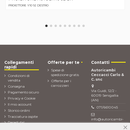
PROIETTORE Y10 92 DESTRO
Collegamenti
Offerte per te
Contatti
rapidi
Spese di
Autoricambi
spedizione gratis
Ceccacci Carlo &
Condizioni di
C. snc
vendita
Offerte per i
carrozzieri
Consegna
Via Guidi, 12/2 -
Pagamento sicuro
60019 Senigallia
Privacy e Cookie
(AN)
Il mio account
071/6610045
Storico ordini
Tracciatura ospite
info@autoricambi-
Recedi dal
ceccacci.it
contratto (Reso