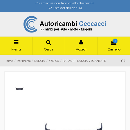
Chiamaci se non trovi quello che cerchi!
Lista dei desideri (
0
)
0
Menu
Cerca
Accedi
Carrello
Home
Per marca
LANCIA
Y 96-00
PARAURTI LANCIA Y 96 ANT.+FE