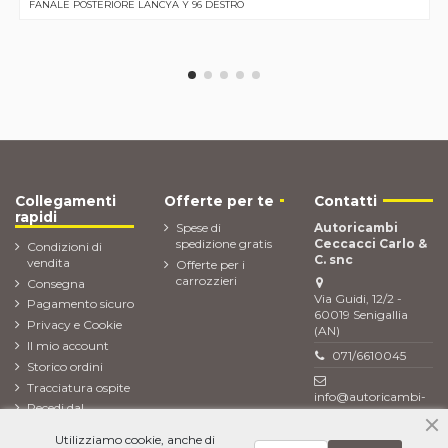
FANALE POSTERIORE LANCYA Y 96 DESTRO
Collegamenti
Offerte per te
Contatti
rapidi
Spese di
Autoricambi
spedizione gratis
Ceccacci Carlo &
Condizioni di
C. snc
vendita
Offerte per i
carrozzieri
Consegna
Via Guidi, 12/2 -
Pagamento sicuro
60019 Senigallia
Privacy e Cookie
(AN)
Il mio account
071/6610045
Storico ordini
Tracciatura ospite
info@autoricambi-
Recedi dal
ceccacci.it
contratto (Reso
Utilizziamo cookie, anche di
ordine)