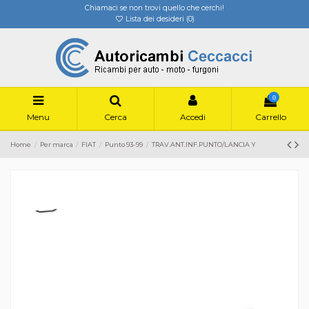
Chiamaci se non trovi quello che cerchi!
Lista dei desideri (
0
)
0
Menu
Cerca
Accedi
Carrello
Home
Per marca
FIAT
Punto 93-99
TRAV.ANT.INF.PUNTO/LANCIA Y