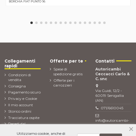
BORCHIA FIAT PUNTO 96
Collegamenti
Offerte per te
Contatti
rapidi
Spese di
Autoricambi
spedizione gratis
Ceccacci Carlo &
Condizioni di
C. snc
vendita
Offerte per i
carrozzieri
Consegna
Via Guidi, 12/2 -
Pagamento sicuro
60019 Senigallia
Privacy e Cookie
(AN)
Il mio account
071/6610045
Storico ordini
Tracciatura ospite
info@autoricambi-
Recedi dal
ceccacci.it
contratto (Reso
Utilizziamo cookie, anche di
ordine)