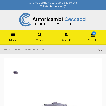
Chiamaci se non trovi quello che cerchi!
Lista dei desideri (
0
)
0
Menu
Cerca
Accedi
Carrello
Home
PROIETTORE FIAT PUNTO 93