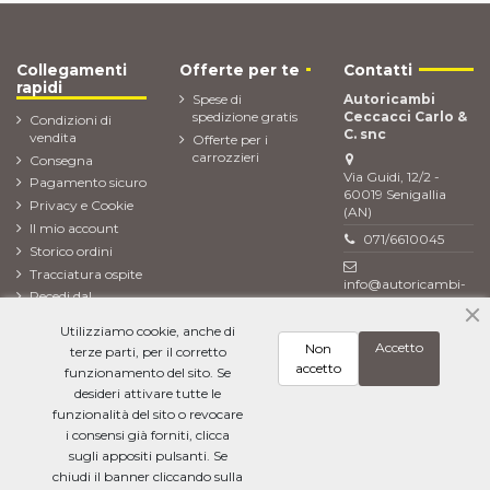
Collegamenti
Offerte per te
Contatti
rapidi
Spese di
Autoricambi
spedizione gratis
Ceccacci Carlo &
Condizioni di
C. snc
vendita
Offerte per i
carrozzieri
Consegna
Via Guidi, 12/2 -
Pagamento sicuro
60019 Senigallia
Privacy e Cookie
(AN)
Il mio account
071/6610045
Storico ordini
Tracciatura ospite
info@autoricambi-
Recedi dal
ceccacci.it
contratto (Reso
Utilizziamo cookie, anche di
ordine)
Accetto
Non
terze parti, per il corretto
Newsletter
accetto
funzionamento del sito. Se
desideri attivare tutte le
funzionalità del sito o revocare
i consensi già forniti, clicca
Ho letto l'
informativa sulla privacy
e accetto il trattamento dei miei dati
personali
sugli appositi pulsanti. Se
chiudi il banner cliccando sulla