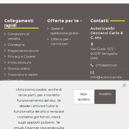
Collegamenti
Offerte per te
Contatti
rapidi
Spese di
Autoricambi
spedizione gratis
Ceccacci Carlo &
Condizioni di
C. snc
vendita
Offerte per i
carrozzieri
Consegna
Via Guidi, 12/2 -
Pagamento sicuro
60019 Senigallia
Privacy e Cookie
(AN)
Il mio account
071/6610045
Storico ordini
Tracciatura ospite
info@autoricambi-
Recedi dal
ceccacci.it
contratto (Reso
Utilizziamo cookie, anche di
ordine)
Accetto
Non
terze parti, per il corretto
Newsletter
accetto
funzionamento del sito. Se
desideri attivare tutte le
funzionalità del sito o revocare
i consensi già forniti, clicca
Ho letto l'
informativa sulla privacy
e accetto il trattamento dei miei dati
personali
sugli appositi pulsanti. Se
chiudi il banner cliccando sulla