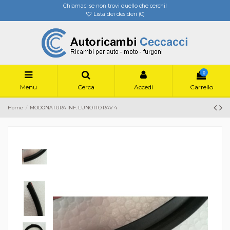
Chiamaci se non trovi quello che cerchi!
Lista dei desideri (
0
)
0
Menu
Cerca
Accedi
Carrello
Home
MODONATURA INF. LUNOTTO RAV 4