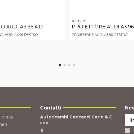
A3 96-03
 AUDI A3 96 A.D.
PROIETTORE AUDI A3 96
. AUDI A3 96 DESTRO
PROIETTORE AUDI A3 96 DESTRO
Contatti
New
 gratis
Autoricambi Ceccacci Carlo & C.
snc
ieri