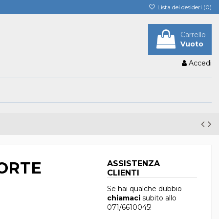
Lista dei desideri (
0
)
Carrello
Vuoto
Accedi
PORTE
ASSISTENZA
CLIENTI
Se hai qualche dubbio
chiamaci
subito allo
071/6610045
!