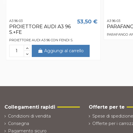
53,50 €
A3 96-03
A3 96-03
PROIETTORE AUDI A3 96
PARAFANGO
S.+FE
PARAFANGO ANT
PROIETTORE AUDI A3 96 CON FENDI S.
Aggiungi al carrello
Collegamenti rapidi
Offerte per te
Condizioni di vendita
Spese di spedizione
Consegna
Offerte per i carrozz
Pagamento sicuro