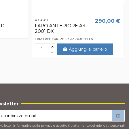
290,00 €
A3 96-03
 D.
FARO ANTERIORE A3
2001 DX
FARO ANTERIORE DX A3 2001 HELLA
Aggiungi al carrello
sletter
Ho letto l'
informativa sulla privacy
e accetto il trattamento dei miei dati personali