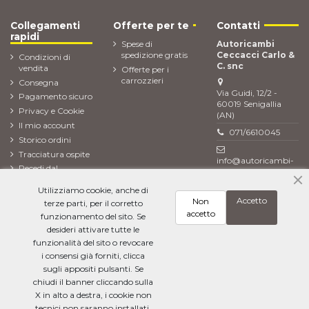
Collegamenti
Offerte per te
Contatti
rapidi
Spese di
Autoricambi
spedizione gratis
Ceccacci Carlo &
Condizioni di
C. snc
vendita
Offerte per i
carrozzieri
Consegna
Via Guidi, 12/2 -
Pagamento sicuro
60019 Senigallia
Privacy e Cookie
(AN)
Il mio account
071/6610045
Storico ordini
Tracciatura ospite
info@autoricambi-
Recedi dal
ceccacci.it
contratto (Reso
Utilizziamo cookie, anche di
ordine)
Accetto
Non
terze parti, per il corretto
Newsletter
accetto
funzionamento del sito. Se
desideri attivare tutte le
funzionalità del sito o revocare
i consensi già forniti, clicca
Ho letto l'
informativa sulla privacy
e accetto il trattamento dei miei dati
personali
sugli appositi pulsanti. Se
chiudi il banner cliccando sulla
X in alto a destra, i cookie non
tecnici non saranno installati.