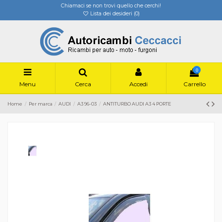
Chiamaci se non trovi quello che cerchi!
Lista dei desideri (
0
)
0
Menu
Cerca
Accedi
Carrello
Home
Per marca
AUDI
A3 96-03
ANTITURBO AUDI A3 4 PORTE