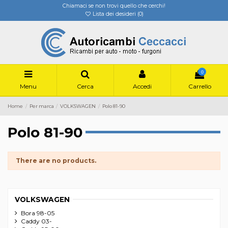
Chiamaci se non trovi quello che cerchi!
Lista dei desideri (
0
)
0
Menu
Cerca
Accedi
Carrello
Home
Per marca
VOLKSWAGEN
Polo 81-90
Polo 81-90
There are no products.
VOLKSWAGEN
Bora 98-05
Caddy 03-