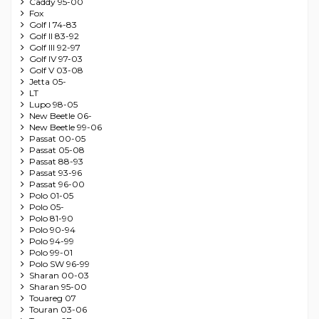
Caddy 95-00
Fox
Golf I 74-83
Golf II 83-92
Golf III 92-97
Golf IV 97-03
Golf V 03-08
Jetta 05-
LT
Lupo 98-05
New Beetle 06-
New Beetle 99-06
Passat 00-05
Passat 05-08
Passat 88-93
Passat 93-96
Passat 96-00
Polo 01-05
Polo 05-
Polo 81-90
Polo 90-94
Polo 94-99
Polo 99-01
Polo SW 96-99
Sharan 00-03
Sharan 95-00
Touareg 07
Touran 03-06