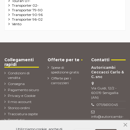
Touran 07-
Transporter 02-
Transporter 79-90
Transporter 90-96
Transporter 96-02
Vento
Collegamenti
Offerte per te
Contatti
rapidi
Spese di
Autoricambi
spedizione gratis
Ceccacci Carlo &
Condizioni di
C. snc
vendita
Offerte per i
carrozzieri
Consegna
Via Guidi, 12/2 -
Pagamento sicuro
60019 Senigallia
Privacy e Cookie
(AN)
Il mio account
071/6610045
Storico ordini
Tracciatura ospite
info@autoricambi-
Recedi dal
ceccacci.it
contratto (Reso
Utilizziamo cookie, anche di
ordine)