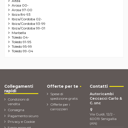
Altea
Arosa 00-
Arosa 97-00
Ibiza 84-93
Ibiza/Cordoba 02-
Ibiza/Cordoba 93-99
Ibiza/Cordoba 99-01
Marbella
Toledo 04-
Toledo 91-95
Toledo 95-99
Toledo 99-04
Collegamenti
Offerte per te
Contatti
rapidi
Spese di
Autoricambi
spedizione gratis
Ceccacci Carlo &
Condizioni di
C. snc
vendita
Offerte per i
carrozzieri
Consegna
Via Guidi, 12/2 -
Pagamento sicuro
60019 Senigallia
Privacy e Cookie
(AN)
Il mio account