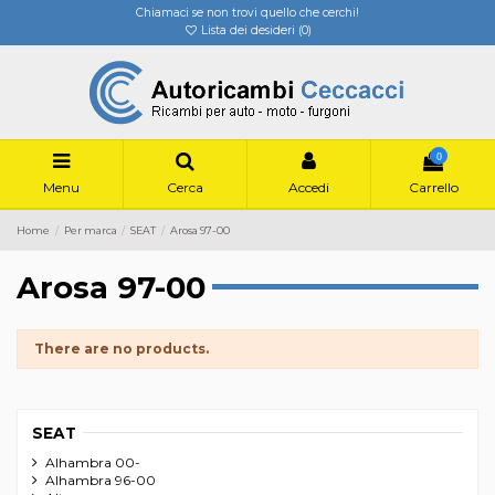
Chiamaci se non trovi quello che cerchi!
Lista dei desideri (
0
)
0
Menu
Cerca
Accedi
Carrello
Home
Per marca
SEAT
Arosa 97-00
Arosa 97-00
There are no products.
SEAT
Alhambra 00-
Alhambra 96-00