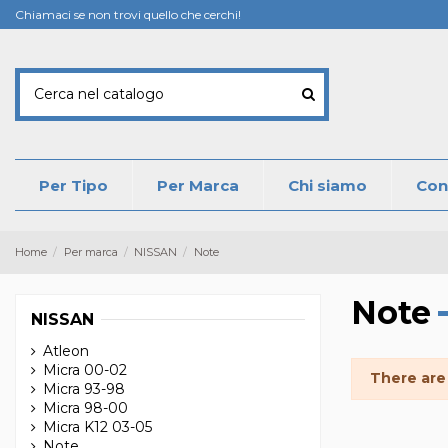
Chiamaci se non trovi quello che cerchi!
Per Tipo
Per Marca
Chi siamo
Con
Home
Per marca
NISSAN
Note
Note
NISSAN
Atleon
Micra 00-02
There are
Micra 93-98
Micra 98-00
Micra K12 03-05
Note