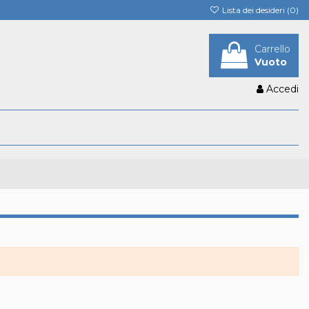
Lista dei desideri (
0
)
Carrello
Vuoto
Accedi