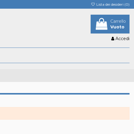
Lista dei desideri (
0
)
Carrello
Vuoto
Accedi