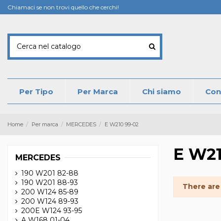
Chiamaci se non trovi quello che cerchi!
Per Tipo
Per Marca
Chi siamo
Con
Home
Per marca
MERCEDES
E W210 99-02
E W21
MERCEDES
190 W201 82-88
190 W201 88-93
There are
200 W124 85-89
200 W124 89-93
200E W124 93-95
A W168 01-04