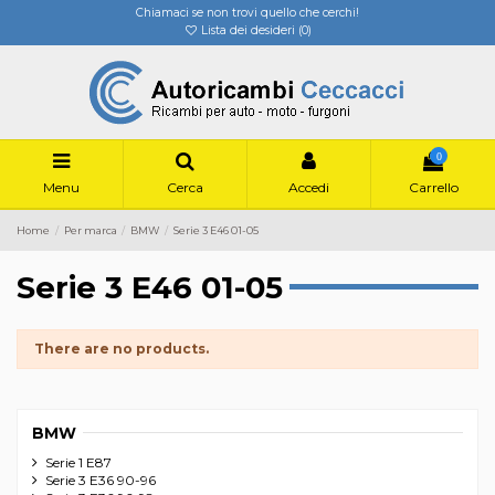
Chiamaci se non trovi quello che cerchi!
Lista dei desideri (
0
)
0
Menu
Cerca
Accedi
Carrello
Home
Per marca
BMW
Serie 3 E46 01-05
Serie 3 E46 01-05
There are no products.
BMW
Serie 1 E87
Serie 3 E36 90-96