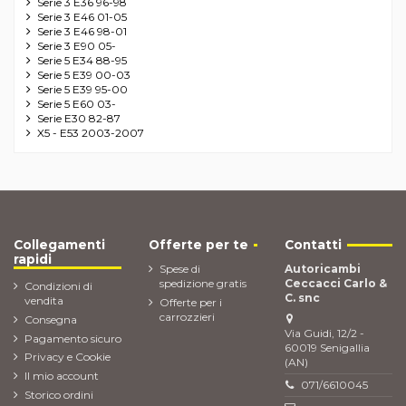
Serie 3 E36 96-98
Serie 3 E46 01-05
Serie 3 E46 98-01
Serie 3 E90 05-
Serie 5 E34 88-95
Serie 5 E39 00-03
Serie 5 E39 95-00
Serie 5 E60 03-
Serie E30 82-87
X5 - E53 2003-2007
Collegamenti
Offerte per te
Contatti
rapidi
Spese di
Autoricambi
spedizione gratis
Ceccacci Carlo &
Condizioni di
C. snc
vendita
Offerte per i
carrozzieri
Consegna
Via Guidi, 12/2 -
Pagamento sicuro
60019 Senigallia
Privacy e Cookie
(AN)
Il mio account
071/6610045
Storico ordini