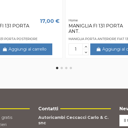
17,00 €
Home
FI 131 PORTA
MANIGLIA FI 131 PORTA
ANT.
 131 PORTA POSTERIORE
MANIGLIA PORTA ANTERIORE FIAT 13
Aggiungi al carrello
Aggiungi al c
Contatti
New
 gratis
Autoricambi Ceccacci Carlo & C.
snc
ieri