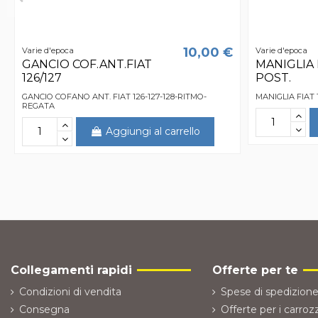
10,00 €
Varie d'epoca
Varie d'epoca
GANCIO COF.ANT.FIAT
MANIGLIA 
126/127
POST.
GANCIO COFANO ANT. FIAT 126-127-128-RITMO-
MANIGLIA FIAT
REGATA
Aggiungi al carrello
Collegamenti rapidi
Offerte per te
Condizioni di vendita
Spese di spedizione
Consegna
Offerte per i carrozz