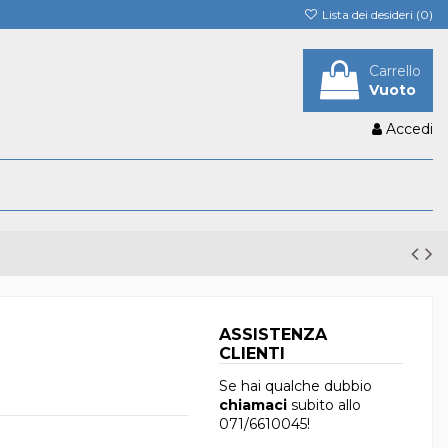
Lista dei desideri (
0
)
Carrello
Vuoto
Accedi
ASSISTENZA
CLIENTI
Se hai qualche dubbio
chiamaci
subito allo
071/6610045
!