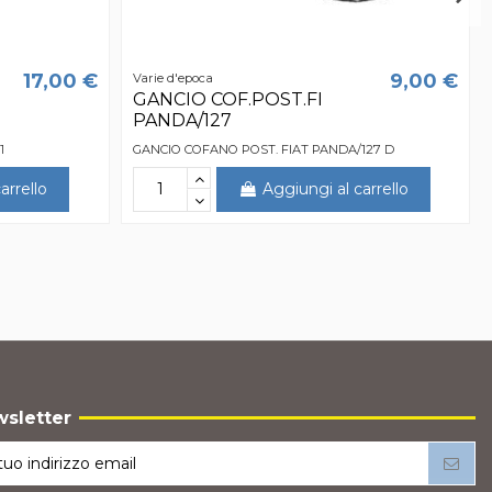
17,00 €
9,00 €
Varie d'epoca
GANCIO COF.POST.FI
PANDA/127
1
GANCIO COFANO POST. FIAT PANDA/127 D
arrello
Aggiungi al carrello
sletter